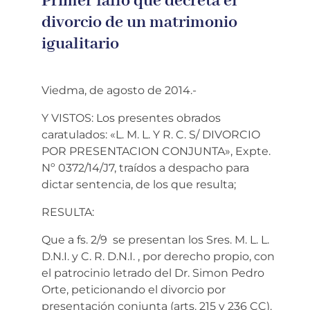
Primer fallo que decreta el
divorcio de un matrimonio
igualitario
Viedma, de agosto de 2014.-
Y VISTOS: Los presentes obrados
caratulados: «L. M. L. Y R. C. S/ DIVORCIO
POR PRESENTACION CONJUNTA», Expte.
Nº 0372/14/J7, traídos a despacho para
dictar sentencia, de los que resulta;
RESULTA:
Que a fs. 2/9 se presentan los Sres. M. L. L.
D.N.I. y C. R. D.N.I. , por derecho propio, con
el patrocinio letrado del Dr. Simon Pedro
Orte, peticionando el divorcio por
presentación conjunta (arts. 215 y 236 CC).