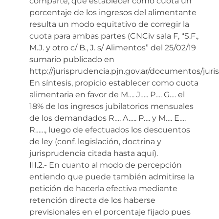
comparte, que establecer como cuota un
porcentaje de los ingresos del alimentante
resulta un modo equitativo de corregir la
cuota para ambas partes (CNCiv sala F, “S.F.,
M.J. y otro c/ B., J. s/ Alimentos” del 25/02/19
sumario publicado en
http://jurisprudencia.pjn.gov.ar/documentos/juris
En síntesis, propicio establecer como cuota
alimentaria en favor de M…. J….. P…. G…. el
18% de los ingresos jubilatorios mensuales
de los demandados R…. A….. P…. y M…. E….
R……, luego de efectuados los descuentos
de ley (conf. legislación, doctrina y
jurisprudencia citada hasta aquí).
III.2.- En cuanto al modo de percepción
entiendo que puede también admitirse la
petición de hacerla efectiva mediante
retención directa de los haberse
previsionales en el porcentaje fijado pues