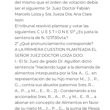
del mismo que el orden de votación debía
ser el siguiente: Sr. Juez Doctor Fabián
Marcelo Loiza y Sra. Jueza Dra. Ana Clara
Issin.
El tribunal resolvió plantear y votar las
siguientes: C U E S T I O N E S1ª ¿Es justa la
sentencia de fs. 127/130vta.?
2ª ¿Qué pronunciamiento corresponde?
A LA PRIMERA CUESTION PLANTEADA EL
SEÑOR JUEZ DOCTOR LOIZA DIJO:
I.- El Sr. Juez de grado Dr. Aguillón dictó
sentencia “Haciendo lugar a la demanda de
alimentos interpuesta por la Sra. A… G… en
representación de su hijo menor M…. J…. P…
G…, contra sus abuelos paternos Sres. R….
A… P…. y M….. E…. R…. 2).- Condenando a los
accionados Sres. R…. A…. P…. y M…. E… R….. a
abonar en concepto de Alimentos en favor
de su nieto M…. J…. P…. G…. la suma de Pesos