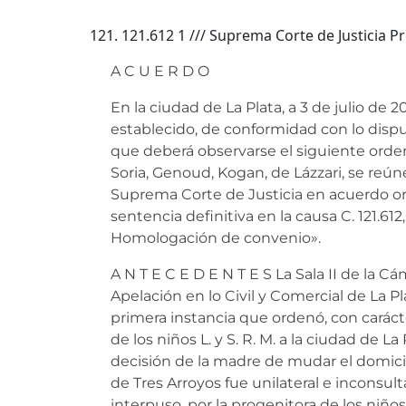
121.612 1 /// Suprema Corte de Justicia P
A C U E R D O
En la ciudad de La Plata, a 3 de julio de 
establecido, de conformidad con lo disp
que deberá observarse el siguiente orde
Soria, Genoud, Kogan, de Lázzari, se reún
Suprema Corte de Justicia en acuerdo or
sentencia definitiva en la causa C. 121.612, 
Homologación de convenio».
A N T E C E D E N T E S La Sala II de la 
Apelación en lo Civil y Comercial de La Pl
primera instancia que ordenó, con carácte
de los niños L. y S. R. M. a la ciudad de La
decisión de la madre de mudar el domicili
de Tres Arroyos fue unilateral e inconsulta 
interpuso, por la progenitora de los niños,