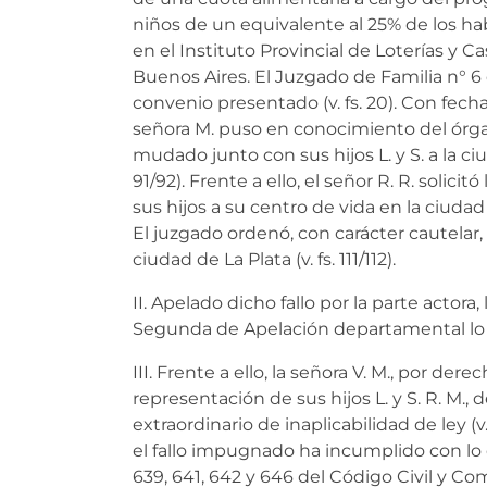
niños de un equivalente al 25% de los ha
en el Instituto Provincial de Loterías y C
Buenos Aires. El Juzgado de Familia n° 6
convenio presentado (v. fs. 20). Con fecha 
señora M. puso en conocimiento del órga
mudado junto con sus hijos L. y S. a la ciu
91/92). Frente a ello, el señor R. R. solici
sus hijos a su centro de vida en la ciudad d
El juzgado ordenó, con carácter cautelar, la
ciudad de La Plata (v. fs. 111/112).
II. Apelado dicho fallo por la parte actora,
Segunda de Apelación departamental lo co
III. Frente a ello, la señora V. M., por der
representación de sus hijos L. y S. R. M.,
extraordinario de inaplicabilidad de ley (v
el fallo impugnado ha incumplido con lo d
639, 641, 642 y 646 del Código Civil y Comerc