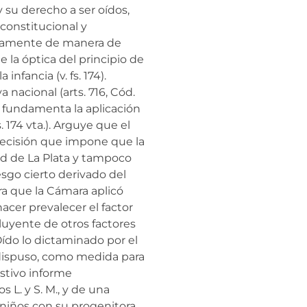
y su derecho a ser oídos,
constitucional y
ctamente de manera de
e la óptica del principio de
infancia (v. fs. 174).
 nacional (arts. 716, Cód.
 no fundamenta la aplicación
. 174 vta.). Arguye que el
 decisión que impone que la
dad de La Plata y tampoco
sgo cierto derivado del
dera que la Cámara aplicó
acer prevalecer el factor
luyente de otros factores
Oído lo dictaminado por el
 dispuso, como medida para
ustivo informe
s L. y S. M., y de una
s niños con su progenitora