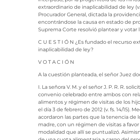
extraordinario de inaplicabilidad de ley (v. 
Procurador General, dictada la providenc
encontrándose la causa en estado de pro
Suprema Corte resolvió plantear y votar 
C U E S T I Ó N ¿Es fundado el recurso ex
inaplicabilidad de ley?
V O T A C I Ó N
A la cuestión planteada, el señor Juez doc
I. La señora V. M. y el señor J. P. R. R. so
convenio celebrado entre ambos con rela
alimentos y régimen de visitas de los hijo
el día 3 de febrero de 2012 (v. fs. 14/15)
acordaron las partes que la tenencia de l
madre, con un régimen de visitas a favor 
modalidad que allí se puntualizó. Asimis
de una cuota alimentaria a cargo del prog