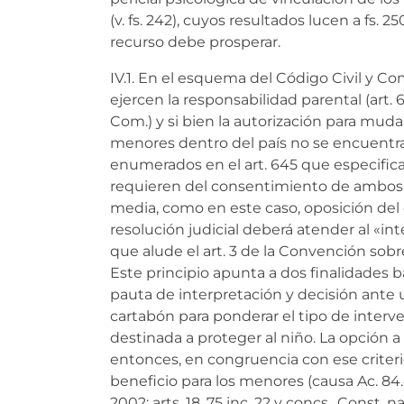
(v. fs. 242), cuyos resultados lucen a fs. 250
recurso debe prosperar.
IV.1. En el esquema del Código Civil y C
ejercen la responsabilidad parental (art. 64
Com.) y si bien la autorización para mudar
menores dentro del país no se encuentr
enumerados en el art. 645 que especific
requieren del consentimiento de ambos
media, como en este caso, oposición del o
resolución judicial deberá atender al «int
que alude el art. 3 de la Convención sobr
Este principio apunta a dos finalidades bá
pauta de interpretación y decisión ante u
cartabón para ponderar el tipo de interve
destinada a proteger al niño. La opción a
entonces, en congruencia con ese criter
beneficio para los menores (causa Ac. 84.41
2002; arts. 18, 75 inc. 22 y concs., Const. na