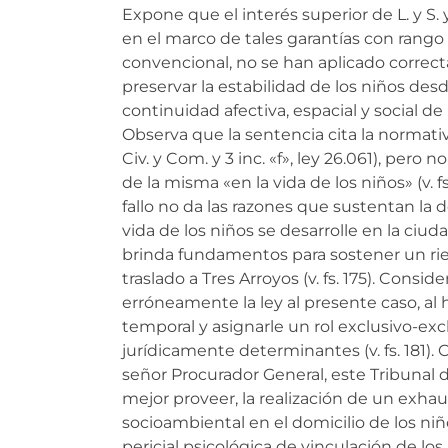
Expone que el interés superior de L. y S. 
en el marco de tales garantías con rango 
convencional, no se han aplicado corre
preservar la estabilidad de los niños desd
continuidad afectiva, espacial y social de la 
Observa que la sentencia cita la normativa
Civ. y Com. y 3 inc. «f», ley 26.061), pero
de la misma «en la vida de los niños» (v. fs
fallo no da las razones que sustentan la
vida de los niños se desarrolle en la ciu
brinda fundamentos para sostener un rie
traslado a Tres Arroyos (v. fs. 175). Consi
erróneamente la ley al presente caso, al h
temporal y asignarle un rol exclusivo-exc
jurídicamente determinantes (v. fs. 181). 
señor Procurador General, este Tribunal
mejor proveer, la realización de un exha
socioambiental en el domicilio de los niño
pericial psicológica de vinculación de lo