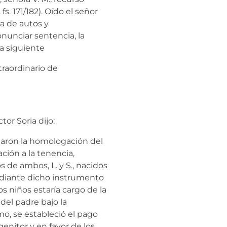
fs. 171/182). Oído el señor
ia de autos y
nunciar sentencia, la
la siguiente
traordinario de
tor Soria dijo:
licitaron la homologación del
ción a la tenencia,
s de ambos, L. y S., nacidos
. Mediante dicho instrumento
os niños estaría cargo de la
del padre bajo la
mo, se estableció el pago
enitor y en favor de los