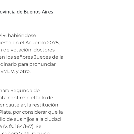
rovincia de Buenos Aires
2019, habiéndose
uesto en el Acuerdo 2078,
n de votación: doctores
en los señores Jueces de la
dinario para pronunciar
«M., V. y otro.
Cámara Segunda de
ata confirmó el fallo de
r cautelar, la restitución
 Plata, por considerar que la
o de sus hijos a la ciudad
(v. fs. 164/167). Se
 señora V. M., recurso