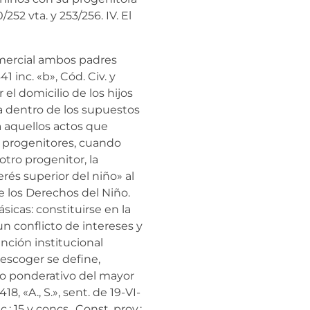
/252 vta. y 253/256. IV. El
omercial ambos padres
1 inc. «b», Cód. Civ. y
 el domicilio de los hijos
a dentro de los supuestos
a aquellos actos que
 progenitores, cuando
tro progenitor, la
erés superior del niño» al
e los Derechos del Niño.
sicas: constituirse en la
n conflicto de intereses y
nción institucional
 escoger se define,
io ponderativo del mayor
8, «A., S.», sent. de 19-VI-
c.; 15 y concs., Const. prov.;