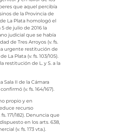
beres que aquel percibía
asinos de la Provincia de
 de La Plata homologó el
5 de julio de 2016 la
no judicial que se había
dad de Tres Arroyos (v. fs.
tó la urgente restitución de
e La Plata (v. fs. 103/105).
 restitución de L. y S. a la
 la Sala II de la Cámara
nfirmó (v. fs. 164/167).
echo propio y en
 deduce recurso
. fs. 171/182). Denuncia que
ispuesto en los arts. 638,
ial (v. fs. 173 vta.).