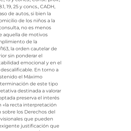
; 8.1, 19, 25 y concs., CADH,
so de autos, si bien la
micilio de los niños a la
inconsulta, no es menos
de aquella de motivos
mplimiento de la
/163, la orden cautelar de
ior sin ponderar el
abilidad emocional y en el
 descalificable. En torno a
sostenido el Máximo
eterminación de este tipo
etativa destinada a valorar
ptada preserva el interés
 «la recta interpretación
ón sobre los Derechos del
rovisionales que pueden
exigente justificación que