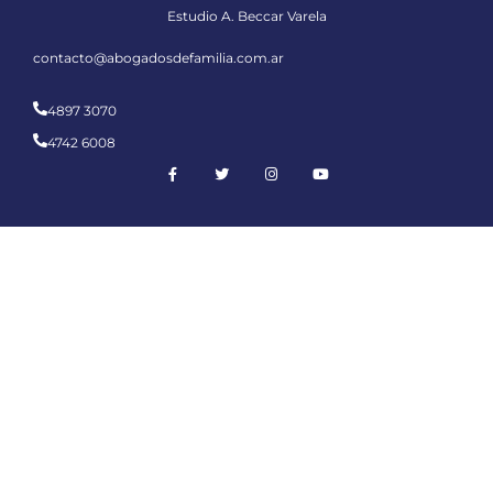
Estudio A. Beccar Varela
contacto@abogadosdefamilia.com.ar
4897 3070
4742 6008